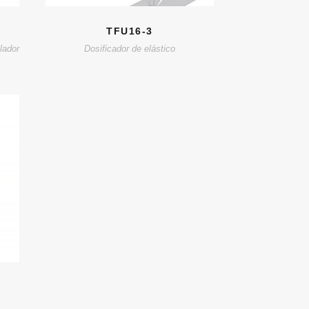
TFU16-3
lador
Dosificador de elástico