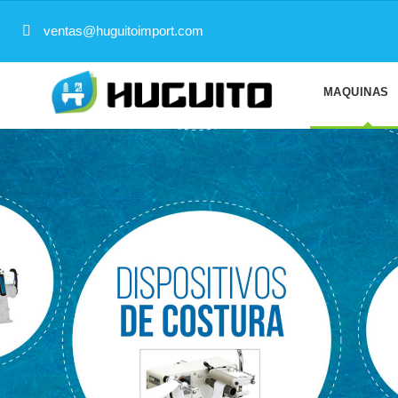
ventas@huguitoimport.com
MAQUINAS