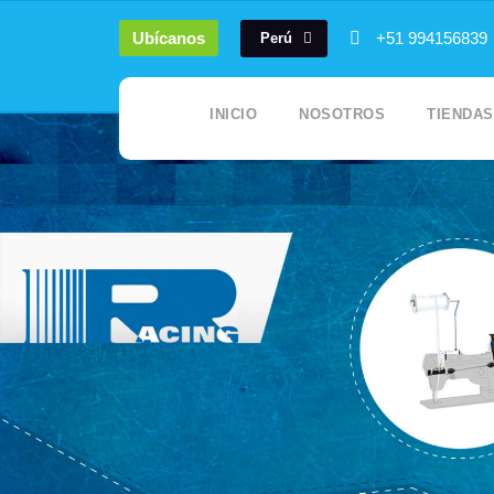
Ubícanos
+51 994156839
Perú
INICIO
NOSOTROS
TIENDAS