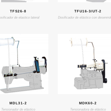
TFS26-8
TFU16-3/UT-2
sificador de elastico lateral
Dosificador de elástico con desenrrol
MDL31-2
MDK60-2
Tensionador de elástico
Tensionadora de elástico