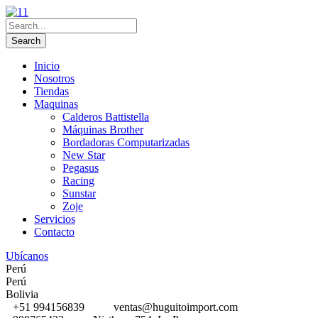
Inicio
Nosotros
Tiendas
Maquinas
Calderos Battistella
Máquinas Brother
Bordadoras Computarizadas
New Star
Pegasus
Racing
Sunstar
Zoje
Servicios
Contacto
Ubícanos
Perú
Perú
Bolivia
+51 994156839
ventas@huguitoimport.com