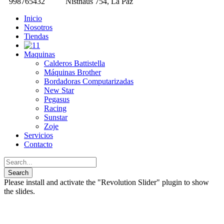
998765432
Nisthaus 754, La Paz
Inicio
Nosotros
Tiendas
Maquinas
Calderos Battistella
Máquinas Brother
Bordadoras Computarizadas
New Star
Pegasus
Racing
Sunstar
Zoje
Servicios
Contacto
Please install and activate the "Revolution Slider" plugin to show
the slides.