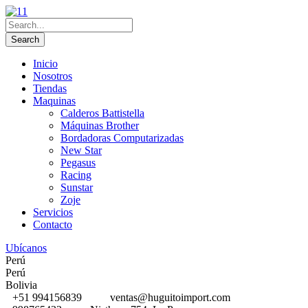
Inicio
Nosotros
Tiendas
Maquinas
Calderos Battistella
Máquinas Brother
Bordadoras Computarizadas
New Star
Pegasus
Racing
Sunstar
Zoje
Servicios
Contacto
Ubícanos
Perú
Perú
Bolivia
+51 994156839
ventas@huguitoimport.com