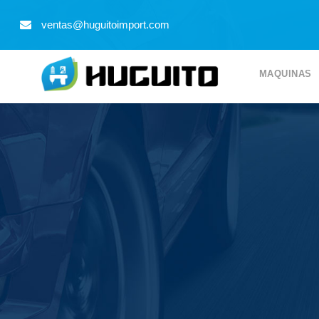
9
ventas@huguitoimport.com
MAQUINAS