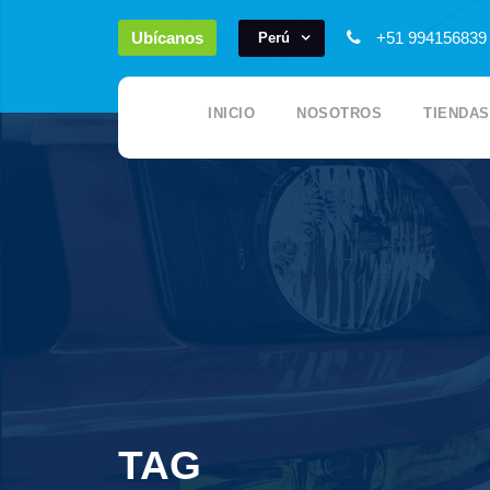
Ubícanos
+51 99415683
Perú
INICIO
NOSOTROS
TIENDAS
TAG