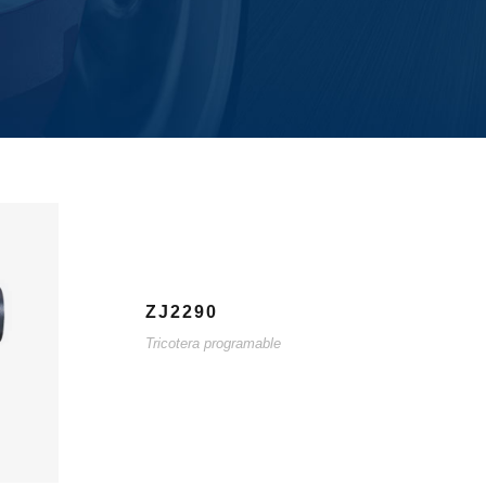
ZJ2290
Tricotera programable