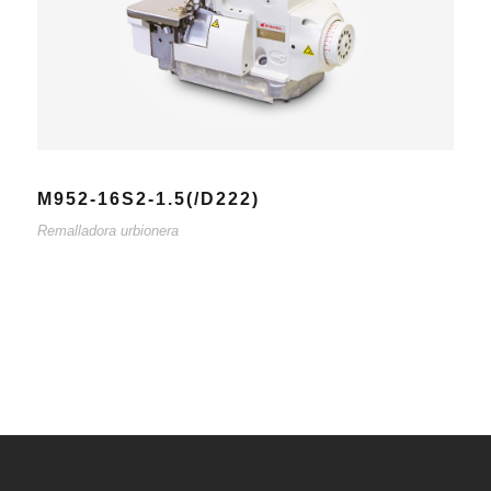
M952-16S2-1.5(/D222)
Remalladora urbionera