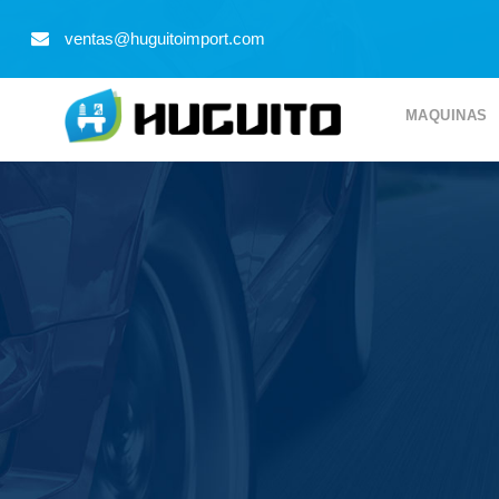
9
ventas@huguitoimport.com
MAQUINAS