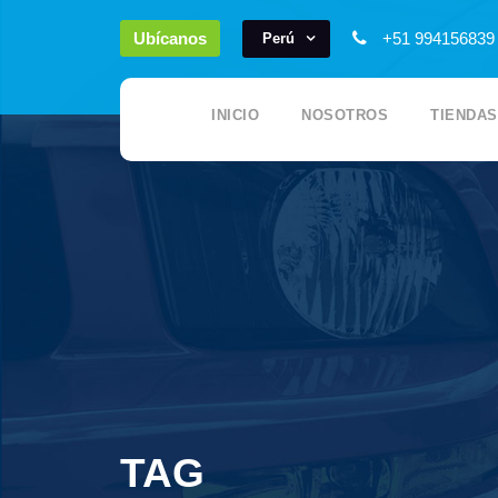
Ubícanos
+51 99415683
Perú
INICIO
NOSOTROS
TIENDAS
TAG