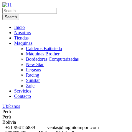
Inicio
Nosotros
Tiendas
Maquinas
Calderos Battistella
Máquinas Brother
Bordadoras Computarizadas
New Star
Pegasus
Racing
Sunstar
Zoje
Servicios
Contacto
Ubícanos
Perú
Perú
Bolivia
+51 994156839
ventas@huguitoimport.com