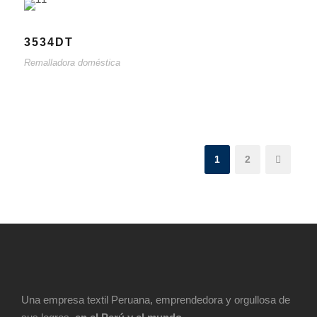
3534DT
Remalladora doméstica
1
2
Una empresa textil Peruana, emprendedora y orgullosa de