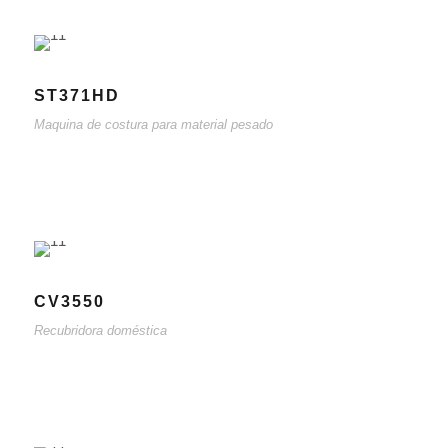
ST371HD
Maquina de costura para material pesado
CV3550
Recubridora doméstica