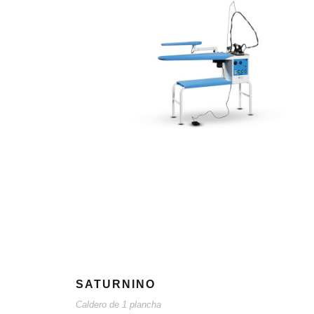
SATURNINO
Caldero de 1 plancha