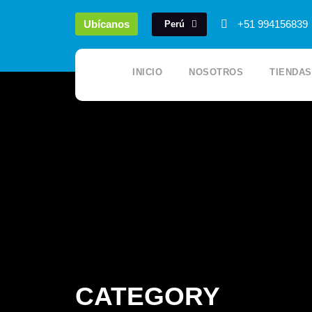
Ubícanos
+51 994156839
Perú
INICIO
NOSOTROS
TIENDAS
CATEGORY