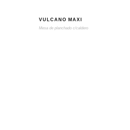
VULCANO MAXI
Mesa de planchado c/caldero