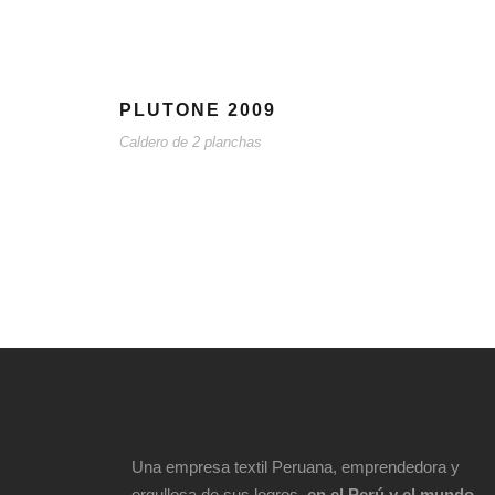
PLUTONE 2009
Caldero de 2 planchas
Una empresa textil Peruana, emprendedora y
orgullosa de sus logros,
en el Perú y el mundo