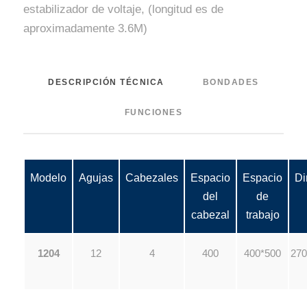
estabilizador de voltaje, (longitud es de
aproximadamente 3.6M)
DESCRIPCIÓN TÉCNICA
BONDADES
FUNCIONES
Modelo
Agujas
Cabezales
Espacio
Espacio
Di
del
de
cabezal
trabajo
1204
12
4
400
400*500
270