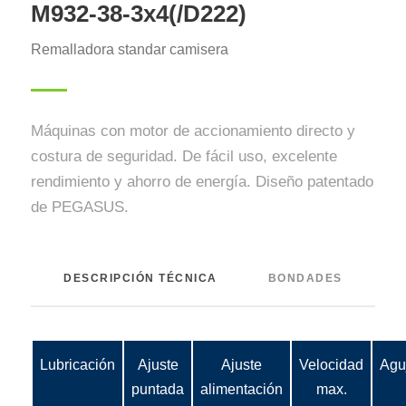
M932-38-3x4(/D222)
Remalladora standar camisera
Máquinas con motor de accionamiento directo y
costura de seguridad. De fácil uso, excelente
rendimiento y ahorro de energía. Diseño patentado
de PEGASUS.
DESCRIPCIÓN TÉCNICA
BONDADES
Lubricación
Ajuste
Ajuste
Velocidad
Agu
puntada
alimentación
max.