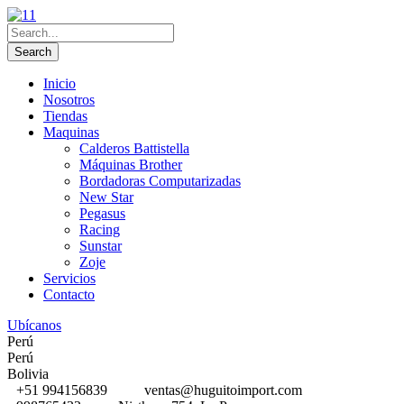
Inicio
Nosotros
Tiendas
Maquinas
Calderos Battistella
Máquinas Brother
Bordadoras Computarizadas
New Star
Pegasus
Racing
Sunstar
Zoje
Servicios
Contacto
Ubícanos
Perú
Perú
Bolivia
+51 994156839
ventas@huguitoimport.com