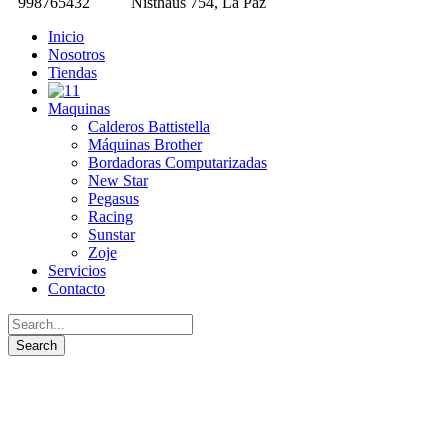
998765432
Nisthaus 754, La Paz
Inicio
Nosotros
Tiendas
Maquinas
Calderos Battistella
Máquinas Brother
Bordadoras Computarizadas
New Star
Pegasus
Racing
Sunstar
Zoje
Servicios
Contacto